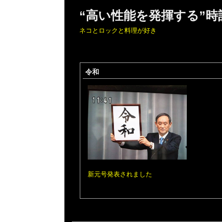
“高い性能を発揮する”
ネコとロックと料理が好き
令和
新元号発表されました