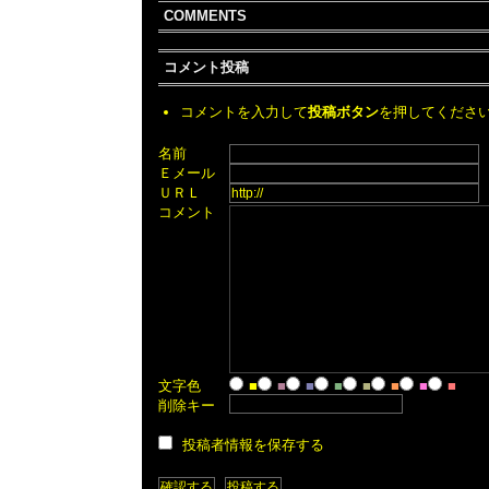
COMMENTS
コメント投稿
コメントを入力して
投稿ボタン
を押してくださ
名前
Ｅメール
ＵＲＬ
コメント
文字色
■
■
■
■
■
■
■
■
削除キー
投稿者情報を保存する