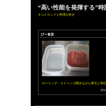
“高い性能を発揮する”
ネコとロックと料理が好き
びー食堂
ローリング・ストーンズ聞きながら寒天と明
201