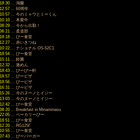
18:30 ...
鴻蘭
2021/12
だ。
（141）
12:57 ...
60周年
2025/12/08
2021/11
10:57 ...
15:16
今のミャウとミーくん
（165）
10:10 ...
本業中
2021/10
08:29 ...
今から出勤！
（118）
06:21 ...
柔道部
2021/09
18:18 ...
びー食堂
（188）
12:27 ...
赤いきつね
2021/08
10:22 ...
ナショナル OS-52C1
（187）
18:54 ...
びー食堂
2021/07
15:11 ...
鈴菌
（164）
12:32 ...
激めん
2021/06
（181）
18:43 ...
びーびー軒
2021/05
18:57 ...
びーピザ
（157）
18:56 ...
びーピザ
2021/04
16:31 ...
びーピザ
（173）
15:26 ...
今のヌーノとイジー
2021/03
13:03 ...
今のヌーノとイジー
（134）
12:42 ...
びー食堂
2021/02
08:20 ...
Breakfast in Minaminasu
（128）
22:05 ...
ベーカリーびー
2021/01
18:51 ...
びー食堂
（160）
12:20 ...
RG125Γ
2020/12
10:55 ...
びー食堂
（170）
07:43 ...
びーバーガー
2020/11