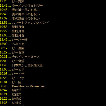
12:23 ...
びー野家
（141）
18:42 ...
ラーメンのひまわびー
2020/10
（138）
19:46 ...
妻の誕生日のお祝い
2020/09
19:43 ...
妻の誕生日のお祝い
（128）
19:32 ...
妻の誕生日のお祝い
2020/08
12:56 ...
スマートフォンのスタンド
（116）
19:56 ...
皆既月食
2020/07
19:22 ...
皆既月食
（121）
19:00 ...
皆既月食
2020/06
18:42 ...
びーびー軒
（114）
15:00 ...
ベネッセ
2020/05
08:17 ...
びー農園
（134）
18:27 ...
びー食堂
2020/04
（120）
20:31 ...
今のイジーとヌーノ
2020/03
19:09 ...
びー食堂
（134）
11:40 ...
日本懐かし自販機大全
2020/02
19:06 ...
びーピザ
（150）
19:05 ...
びーピザ
2020/01
15:25 ...
びーピザ
（144）
13:01 ...
びー鮨
2019/12
08:46 ...
Breakfast in Minaminasu
（127）
18:47 ...
結婚式
2019/11
18:21 ...
結婚式
（132）
16:25 ...
結婚式
2019/10
14:33 ...
結婚式
（128）