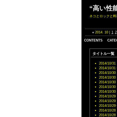
“高い性
ネコとロックと料
«
2014. 10 |
1
2
CONTENTS
CATE
IWCスーパーコ
日記 （
タイトル一覧
ピー代引き n級
料理 （
品
おでか
ウブロスーパー
2014/10/31 
（178
コピー 代引き
2014/10/31 
酒 （5
オメガスーパー
2014/10/30 
音楽 （
コピー 代引き
2014/10/30 
ネコ （
シャネル コピ
2014/10/30 
旅 （1
ー 時計 代金引
2014/10/30 
仕事 （
換優良サイト
2014/10/30 
バス （
スーパーコピー
2014/10/29 
ジムニ
時計 代金引換
2014/10/29 
（138
パネライ コピ
2014/10/29 
整備 （
ー 時計 代金引
2014/10/28 
スーパ
換激安通販
2014/10/28 