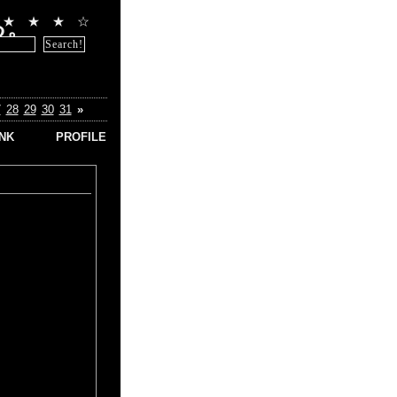
★
★
★
☆
る。
7
28
29
30
31
»
INK
PROFILE
byp
 スーパ
ー
 スーパ
ー
ス スー
ピー
 スーパ
ー
 スーパ
ー
ィエ ス
コピー
ル スー
ピー
ーコピ