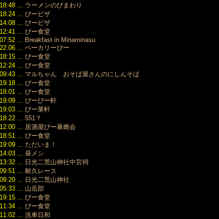
（43）
周年記念
cryptoonlinecasino
ー
18:48 ...
ラーメンのびまわり
（134）
「HWK」特別
2026/02/20
18:24 ...
びーピザ
2023/01
スーパ
01:39
版、ドイツ製表
（174）
時計
14:08 ...
びーピザ
技術の究極なる
2022/12
12:41 ...
びー食堂
スーパ
贈り物
（141）
07:52 ...
Breakfast in Minaminasu
時計
2026/03/17
2022/11
22:06 ...
ベーカリーびー
16:41
パテッ
（130）
18:15 ...
びー食堂
クラシックシ
リップ
2022/10
12:24 ...
びー食堂
リーズの“隠れ
ーコピ
（171）
09:43 ...
名作”、2026年
マルちゃん おそば屋さんのにしんそば
ブルガ
2022/09
おすすめ3選
19:18 ...
びー食堂
パーコ
（138）
は？
18:01 ...
びー食堂
リシャ
2022/08
2026/01/22
19:09 ...
びーびー軒
ル ス
（147）
17:21
19:03 ...
びー莱軒
ピー
2022/07
＜セイコー ル
18:22 ...
551？
（129）
ルイ・
キア＞池田エラ
12:00 ...
居酒屋びー暴燃会
2022/06
スーパ
イザさん、三浦
（139）
18:51 ...
びー食堂
ロレッ
大地さんとのト
2022/05
19:09 ...
ただいま！
ーパー
リプルコラボレ
（157）
14:03 ...
昼メシ
ロレッ
ーション～
2022/04
13:32 ...
日光二荒山神社中宮祠
パーコ
2025/12/16
（169）
12:19
09:51 ...
耐久レース
2022/03
ロレックスの
09:20 ...
日光二荒山神社
（114）
赤サブ
05:33 ...
山岳部
2022/02
Ref.1680な
19:15 ...
びー食堂
（109）
ど、誰もが満足
11:34 ...
びー食堂
2022/01
する時計が揃っ
11:02 ...
洗車日和
（139）
ているはず