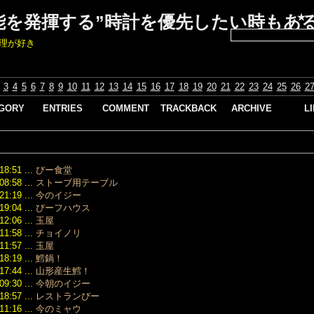
★
能を発揮する”時計を優先したい時もあ
理が好き
3
4
5
6
7
8
9
10
11
12
13
14
15
16
17
18
19
20
21
22
23
24
25
26
2
GORY
ENTRIES
COMMENT
TRACKBACK
ARCHIVE
L
1932）
2026/03 （2）
ウブロ
【パテック・
Re:びー食堂
ーコピ
6631）
フィリップ】ノ
2026/01 （1）
clique aqui
ーチラス
2026/05/14
ウブロ
け
2025/12 （3）
09:31
5980/60G-
ーコピ
18:51 ...
びー食堂
6）
2025/11 （1）
Re:びー食堂
001：白金ケー
08:58 ...
ストーブ用テーブル
エルメ
33）
2025/09 （3）
veja aqui
スに「デニム
パーコ
21:19 ...
今のイジー
2673）
2025/08 （5）
2026/05/11 09:07
風」ストラップ
19:04 ...
びーフハウス
オメガ
934）
2025/07 （7）
Re:びー食堂
を融合、高級時
ーコピ
12:06 ...
玉屋
164）
mejores casinos
2025/06 （4）
計の新概念を提
11:58 ...
チョイノリ
PG Soft México
オメガ
366）
示
2025/05 （1）
2026/04/24
ーコピ
11:57 ...
玉屋
476）
2026/03/17
00:45
2024/05 （1）
18:19 ...
鱈鍋！
カルテ
16:56
ー
Re:びー食堂
2024/03
ーパー
17:44 ...
山形産生鱈！
【ランゲ】ダ
（22）
）
onlinecasinoaustraliarealmoney
トグラフ
09:30 ...
今朝のイジー
シャネ
2026/02/20
2023/03
375）
405.048 /
10:29
パーコ
18:57 ...
レストランびー
（34）
ーコピー
LS4051AB：25
Re:びー食堂
11:16 ...
今のミャウ
スーパ
2023/02