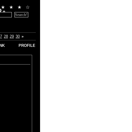
★
★
★
☆
る。
7
28
29
30
»
INK
PROFILE
byp
 スーパ
ー
 スーパ
ー
ス スー
ピー
 スーパ
ー
 スーパ
ー
ィエ ス
コピー
ル スー
ピー
ーコピ