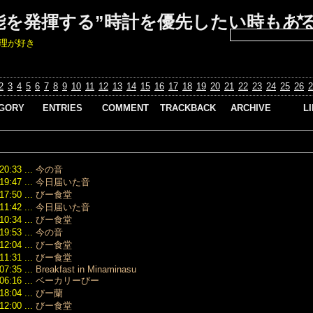
★
能を発揮する”時計を優先したい時もあ
理が好き
2
3
4
5
6
7
8
9
10
11
12
13
14
15
16
17
18
19
20
21
22
23
24
25
26
2
GORY
ENTRIES
COMMENT
TRACKBACK
ARCHIVE
L
1932）
2026/03 （2）
ウブロ
【パテック・
Re:びー食堂
ーコピ
6631）
フィリップ】ノ
2026/01 （1）
clique aqui
ーチラス
2026/05/14
ウブロ
け
2025/12 （3）
09:31
5980/60G-
ーコピ
20:33 ...
今の音
6）
2025/11 （1）
Re:びー食堂
001：白金ケー
19:47 ...
今日届いた音
エルメ
33）
2025/09 （3）
veja aqui
スに「デニム
パーコ
17:50 ...
びー食堂
2673）
2025/08 （5）
2026/05/11 09:07
風」ストラップ
11:42 ...
今日届いた音
オメガ
934）
2025/07 （7）
Re:びー食堂
を融合、高級時
ーコピ
10:34 ...
びー食堂
164）
mejores casinos
2025/06 （4）
計の新概念を提
19:53 ...
今の音
PG Soft México
オメガ
366）
示
2025/05 （1）
2026/04/24
ーコピ
12:04 ...
びー食堂
476）
2026/03/17
00:45
2024/05 （1）
11:31 ...
びー食堂
カルテ
16:56
ー
Re:びー食堂
2024/03
07:35 ...
Breakfast in Minaminasu
ーパー
【ランゲ】ダ
（22）
）
onlinecasinoaustraliarealmoney
06:16 ...
ベーカリーびー
トグラフ
シャネ
2026/02/20
2023/03
375）
18:04 ...
405.048 /
びー蘭
10:29
パーコ
（34）
ーコピー
LS4051AB：25
12:00 ...
びー食堂
Re:びー食堂
スーパ
2023/02