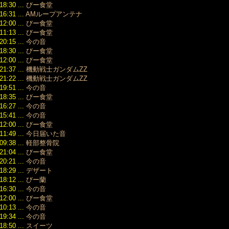
18:30 ...
びー食堂
2021/12
だ。
（141）
16:31 ...
AMループアンテナ
2025/12/08
2021/11
12:00 ...
15:16
びー食堂
（165）
11:13 ...
びー食堂
2021/10
20:15 ...
今の音
（118）
18:30 ...
びー食堂
2021/09
12:00 ...
びー食堂
（188）
21:37 ...
機動戦士ガンダムZZ
2021/08
21:22 ...
機動戦士ガンダムZZ
（187）
19:51 ...
今の音
2021/07
18:35 ...
びー食堂
（164）
16:27 ...
今の音
2021/06
（181）
15:41 ...
今の音
2021/05
12:00 ...
びー食堂
（157）
11:49 ...
今日届いた音
2021/04
09:38 ...
軽部整骨院
（173）
21:04 ...
びー食堂
2021/03
20:21 ...
今の音
（134）
18:29 ...
デザート
2021/02
18:12 ...
びー蘭
（128）
16:30 ...
今の音
2021/01
12:00 ...
びー食堂
（160）
10:13 ...
今の音
2020/12
（170）
19:34 ...
今の音
2020/11
18:50 ...
スイーツ