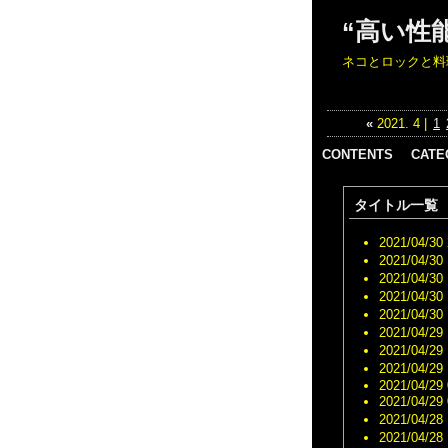
“高い性
ネコとロックと料
«
2021. 4 |
1
CONTENTS
CATE
IWCスーパーコ
日記 （
タイトル一覧
ピー代引き n級
料理 （
品
おでか
ウブロスーパー
2021/04/30 
（178
コピー 代引き
2021/04/30 
酒 （5
オメガスーパー
2021/04/30 
音楽 （
コピー 代引き
2021/04/30 
ネコ （
シャネル コピ
2021/04/30 
旅 （1
ー 時計 代金引
2021/04/29 
仕事 （
換優良サイト
2021/04/29 
バス （
スーパーコピー
2021/04/29 
ジムニ
時計 代金引換
2021/04/29 
（138
2021/04/29 
パネライ コピ
整備 （
ー 時計 代金引
2021/04/28 
スーパ
換激安通販
2021/04/28 