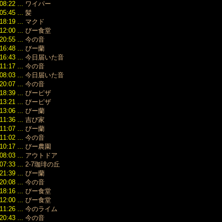
（43）
周年記念
08:22 ...
ワイパー
cryptoonlinecasino
ー
（134）
「HWK」特別
2026/02/20
05:45 ...
髪
2023/01
スーパ
01:39
版、ドイツ製表
18:19 ...
マクド
（174）
時計
技術の究極なる
12:00 ...
びー食堂
2022/12
スーパ
贈り物
（141）
20:55 ...
今の音
時計
2026/03/17
2022/11
16:48 ...
びー蘭
16:41
パテッ
（130）
16:43 ...
今日届いた音
クラシックシ
リップ
2022/10
11:17 ...
今の音
リーズの“隠れ
ーコピ
（171）
08:03 ...
名作”、2026年
今日届いた音
ブルガ
2022/09
おすすめ3選
20:07 ...
今の音
パーコ
（138）
は？
18:39 ...
びーピザ
リシャ
2022/08
2026/01/22
13:21 ...
びーピザ
ル ス
（147）
17:21
13:06 ...
びー蘭
ピー
2022/07
＜セイコー ル
11:36 ...
吉び家
（129）
ルイ・
キア＞池田エラ
11:07 ...
びー蘭
2022/06
スーパ
イザさん、三浦
（139）
11:02 ...
今の音
ロレッ
大地さんとのト
2022/05
10:17 ...
びー農園
ーパー
リプルコラボレ
（157）
08:03 ...
アウトドア
ロレッ
ーション～
2022/04
07:33 ...
2-7珈琲の丘
パーコ
2025/12/16
（169）
12:19
21:39 ...
びー蘭
2022/03
ロレックスの
20:08 ...
今の音
（114）
赤サブ
18:16 ...
びー食堂
2022/02
Ref.1680な
12:00 ...
びー食堂
（109）
ど、誰もが満足
11:26 ...
今のライム
2022/01
する時計が揃っ
20:43 ...
今の音
（139）
ているはず