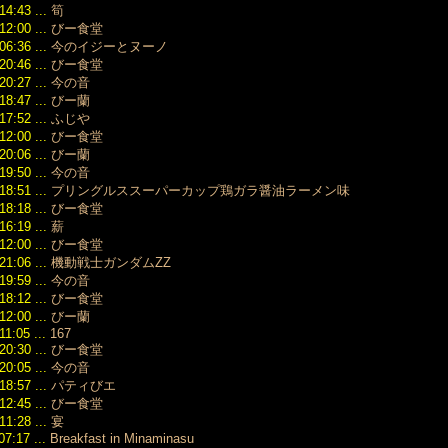
2019/09
14:43 ...
筍
（112）
12:00 ...
びー食堂
2019/08
06:36 ...
今のイジーとヌーノ
（117）
20:46 ...
びー食堂
2019/07
20:27 ...
今の音
（133）
18:47 ...
びー蘭
2019/06
17:52 ...
ふじや
（144）
12:00 ...
びー食堂
2019/05
（121）
20:06 ...
びー蘭
2019/04
19:50 ...
今の音
（103）
18:51 ...
プリングルススーパーカップ鶏ガラ醤油ラーメン味
2019/03
18:18 ...
びー食堂
（100）
16:19 ...
薪
2019/02
12:00 ...
びー食堂
（90）
21:06 ...
機動戦士ガンダムZZ
2019/01
19:59 ...
今の音
（127）
18:12 ...
びー食堂
2018/12
12:00 ...
びー蘭
（134）
11:05 ...
167
2018/11
20:30 ...
びー食堂
（120）
20:05 ...
今の音
2018/10
（112）
18:57 ...
パティびエ
2018/09
12:45 ...
びー食堂
（118）
11:28 ...
宴
2018/08
07:17 ...
Breakfast in Minaminasu