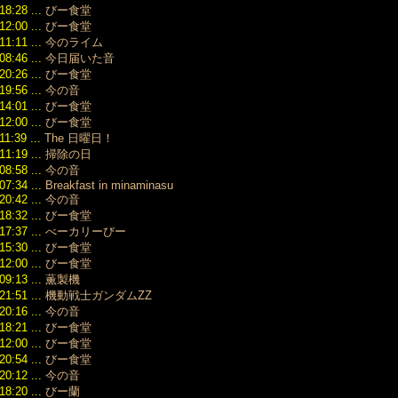
（141）
18:28 ...
びー食堂
2020/10
12:00 ...
びー食堂
（138）
11:11 ...
今のライム
2020/09
08:46 ...
今日届いた音
（128）
20:26 ...
びー食堂
2020/08
19:56 ...
今の音
（116）
14:01 ...
びー食堂
2020/07
12:00 ...
びー食堂
（121）
11:39 ...
The 日曜日！
2020/06
（114）
11:19 ...
掃除の日
2020/05
08:58 ...
今の音
（134）
07:34 ...
Breakfast in minaminasu
2020/04
20:42 ...
今の音
（120）
18:32 ...
びー食堂
2020/03
17:37 ...
べーカリーびー
（134）
15:30 ...
びー食堂
2020/02
12:00 ...
びー食堂
（150）
09:13 ...
薫製機
2020/01
21:51 ...
機動戦士ガンダムZZ
（144）
20:16 ...
今の音
2019/12
18:21 ...
びー食堂
（127）
12:00 ...
びー食堂
2019/11
（132）
20:54 ...
びー食堂
2019/10
20:12 ...
今の音
（128）
18:20 ...
びー蘭