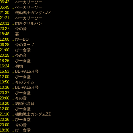
（160）
06:42 ...
べーカリーびー
2018/07
05:45 ...
べーカリーびー
（107）
21:30 ...
機動戦士ガンダムZZ
2018/06
21:21 ...
べーカリーびー
（86）
20:31 ...
肉厚グリルパン
2018/05
20:27 ...
今の音
（96）
18:48 ...
宴
2018/04
12:00 ...
びーBQ
（124）
06:28 ...
今のヌーノ
2018/03
（134）
21:00 ...
びー食堂
2018/02
20:15 ...
今の音
（116）
18:26 ...
びー食堂
2018/01
16:24 ...
初物
（132）
15:53 ...
BE-PAL5月号
2017/12
12:00 ...
びー食堂
（115）
10:56 ...
今のライム
2017/11
10:36 ...
BE-PAL5月号
（152）
20:37 ...
びー食堂
2017/10
20:06 ...
今の音
（121）
18:20 ...
結婚記念日
2017/09
（124）
12:00 ...
びー食堂
2017/08
21:16 ...
機動戦士ガンダムZZ
（208）
20:36 ...
びー食堂
2017/07
20:00 ...
今の音
（128）
18:30 ...
びー食堂
2017/06