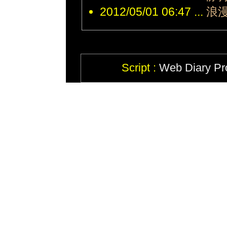
2012/05/01 06:47 ...
浪
Script :
Web Diary Pr